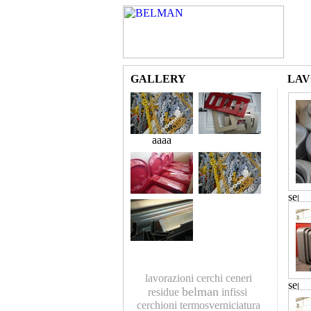
GALLERY
LAV
aaaa
lavorazioni
cerchi
ceneri
belman
residue
infissi
cerchioni
termosverniciatura