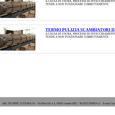
A CAUSA DI USURA, PROCESSI DI INVECCHIAMENT
TENDE A NON FUNZIONARE CORRETTAMENTE.
TERMO PULIZIA SCAMBIATORI DI
A CAUSA DI USURA, PROCESSI DI INVECCHIAMENT
TENDE A NON FUNZIONARE CORRETTAMENTE.
ABL TECHNIC LUZZARA Srl - Via Bosa Est n.4, 42045 Luzzara (RE) - Tel.0522.820024 r.a. - E-mail Luzz