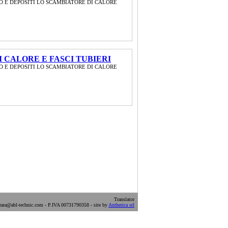
O E DEPOSITI LO SCAMBIATORE DI CALORE
 CALORE E FASCI TUBIERI
O E DEPOSITI LO SCAMBIATORE DI CALORE
Translator
ara@abl-technic.com - P.IVA 00731790358 - site by
Antherica srl