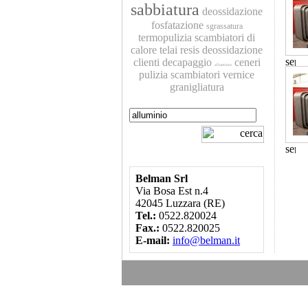
sabbiatura
deossidazione
fosfatazione
sgrassatura
termopulizia
scambiatori di
calore
telai
resis
deossidazione
clienti
decapaggio
ceneri
alluminio
pulizia scambiatori
vernice
granigliatura
Belman Srl
Via Bosa Est n.4
42045 Luzzara (RE)
Tel.:
0522.820024
Fax.:
0522.820025
E-mail:
info@belman.it