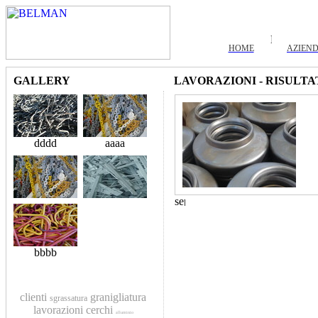
HOME
AZIEN
GALLERY
LAVORAZIONI - RISULTA
dddd
aaaa
bbbb
clienti
granigliatura
sgrassatura
lavorazioni
cerchi
alluminio