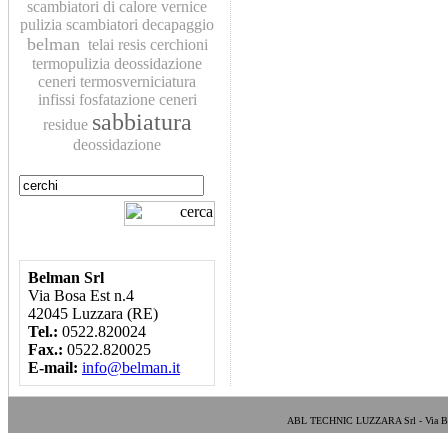
scambiatori di calore
vernice
pulizia scambiatori
decapaggio
belman
telai
resis
cerchioni
termopulizia
deossidazione
ceneri
termosverniciatura
infissi
fosfatazione
ceneri
sabbiatura
residue
deossidazione
Belman Srl
Via Bosa Est n.4
42045 Luzzara (RE)
Tel.:
0522.820024
Fax.:
0522.820025
E-mail:
info@belman.it
ABL TECHNIC LUZZARA Srl - Via Bosa E