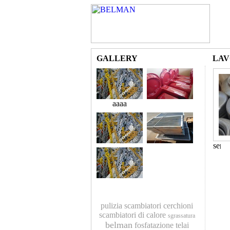
GALLERY
LAV
aaaa
pulizia scambiatori
cerchioni
scambiatori di calore
sgrassatura
belman
fosfatazione
telai