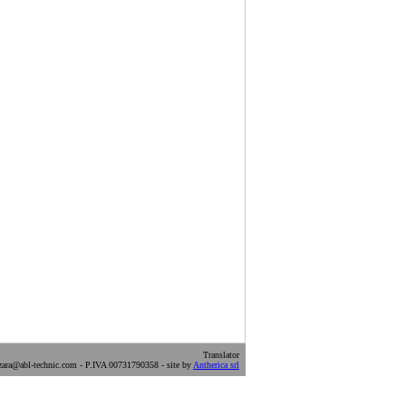
Translator
ara@abl-technic.com - P.IVA 00731790358 - site by
Antherica srl