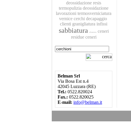
deossidazione
resis
termopulizia
deossidazione
lavorazioni
termosverniciatura
vernice
cerchi
decapaggio
clienti
granigliatura
infissi
sabbiatura
ceneri
alluminio
residue
ceneri
Belman Srl
Via Bosa Est n.4
42045 Luzzara (RE)
Tel.:
0522.820024
Fax.:
0522.820025
E-mail:
info@belman.it