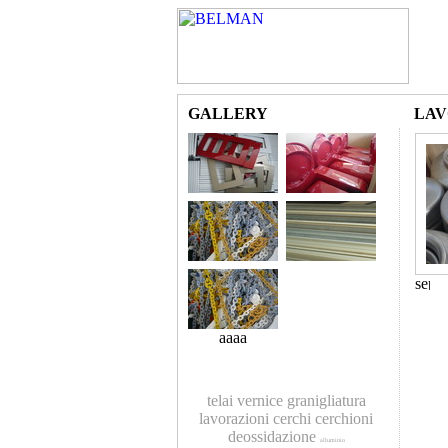
GALLERY
LAV
aaaa
telai
vernice
granigliatura
lavorazioni
cerchi
cerchioni
deossidazione
alluminio