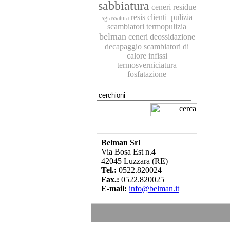
sabbiatura
ceneri residue
resis
clienti
pulizia
sgrassatura
scambiatori
termopulizia
belman
ceneri
deossidazione
decapaggio
scambiatori di
calore
infissi
termosverniciatura
fosfatazione
Belman Srl
Via Bosa Est n.4
42045 Luzzara (RE)
Tel.:
0522.820024
Fax.:
0522.820025
E-mail:
info@belman.it