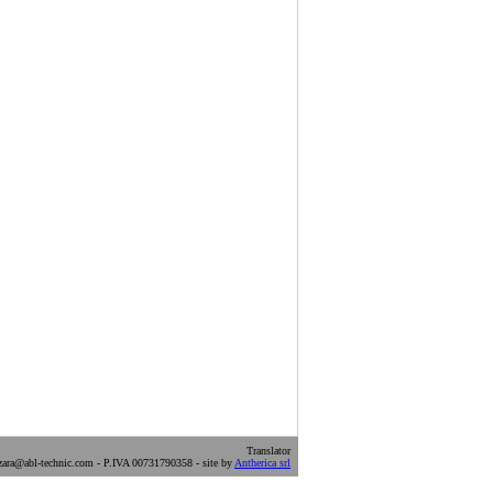
Translator
ara@abl-technic.com - P.IVA 00731790358 - site by
Antherica srl