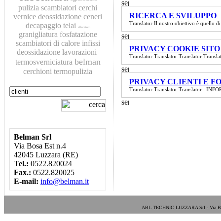
pulizia scambiatori
cerchi
RICERCA E SVILUPPO
vernice
deossidazione
ceneri
Translator Il nostro obiettivo è quello di 
decapaggio
telai
alluminio
granigliatura
fosfatazione
scambiatori di calore
infissi
PRIVACY COOKIE SITO
deossidazione
lavorazioni
Translator Translator Translator Translat
belman
termosverniciatura
cerchioni
termopulizia
PRIVACY CLIENTI E F
Translator Translator Translator I
Belman Srl
Via Bosa Est n.4
42045 Luzzara (RE)
Tel.:
0522.820024
Fax.:
0522.820025
E-mail:
info@belman.it
ABL TECHNIC LUZZARA Srl - Via Bosa E