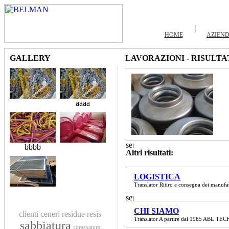
HOME
AZIEN
GALLERY
LAVORAZIONI - RISULTA
aaaa
bbbb
Altri risultati:
LOGISTICA
Translator Ritiro e consegna dei manufa
CHI SIAMO
clienti
ceneri residue
resis
Translator A partire dal 1985 ABL TECHN
sabbiatura
sgrassatura