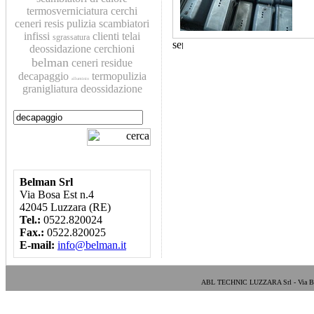
termosverniciatura
cerchi
ceneri
resis
pulizia scambiatori
infissi
clienti
telai
sgrassatura
deossidazione
cerchioni
belman
ceneri residue
decapaggio
termopulizia
alluminio
granigliatura
deossidazione
Belman Srl
Via Bosa Est n.4
42045 Luzzara (RE)
Tel.:
0522.820024
Fax.:
0522.820025
E-mail:
info@belman.it
ABL TECHNIC LUZZARA Srl - Via Bosa E