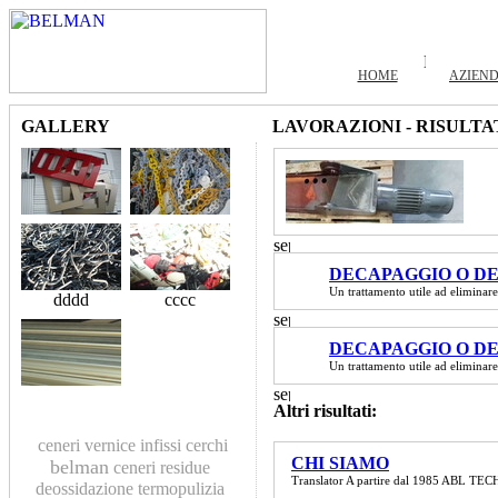
HOME
AZIEN
GALLERY
LAVORAZIONI - RISULTA
DECAPAGGIO O DE
Un trattamento utile ad eliminare
dddd
cccc
DECAPAGGIO O DE
Un trattamento utile ad eliminare
Altri risultati:
ceneri
vernice
infissi
cerchi
CHI SIAMO
belman
ceneri residue
Translator A partire dal 1985 ABL TECHN
deossidazione
termopulizia