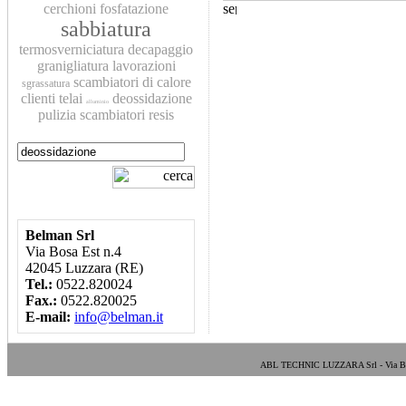
cerchioni
fosfatazione
sabbiatura
termosverniciatura
decapaggio
granigliatura
lavorazioni
scambiatori di calore
sgrassatura
clienti
telai
deossidazione
alluminio
pulizia scambiatori
resis
Belman Srl
Via Bosa Est n.4
42045 Luzzara (RE)
Tel.:
0522.820024
Fax.:
0522.820025
E-mail:
info@belman.it
ABL TECHNIC LUZZARA Srl - Via Bosa E