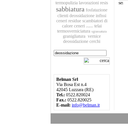
termopulizia
lavorazioni
resis
sabbiatura
fosfatazione
clienti
deossidazione
infissi
ceneri residue
scambiatori di
calore
ceneri
telai
alluminio
termosverniciatura
sgrassatura
granigliatura
vernice
deossidazione
cerchi
Belman Srl
Via Bosa Est n.4
42045 Luzzara (RE)
Tel.:
0522.820024
Fax.:
0522.820025
E-mail:
info@belman.it