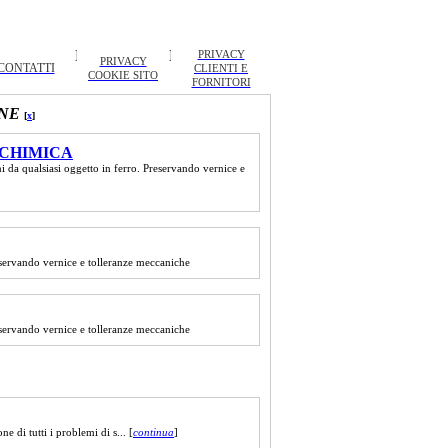
PRIVACY
PRIVACY
CONTATTI
CLIENTI E
COOKIE SITO
FORNITORI
NE
[
x
]
 CHIMICA
ni da qualsiasi oggetto in ferro. Preservando vernice e
reservando vernice e tolleranze meccaniche
reservando vernice e tolleranze meccaniche
di tutti i problemi di s... [
continua
]