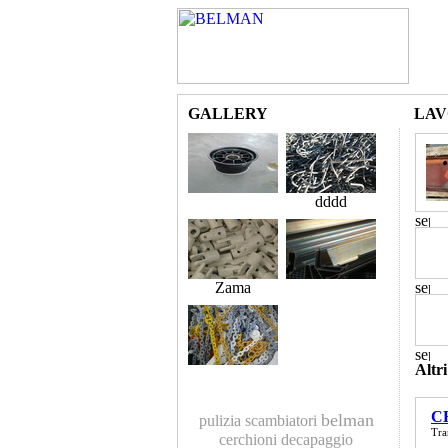
GALLERY
LAV
dddd
Zama
Altri
C
belman
pulizia scambiatori
Tra
cerchioni
decapaggio