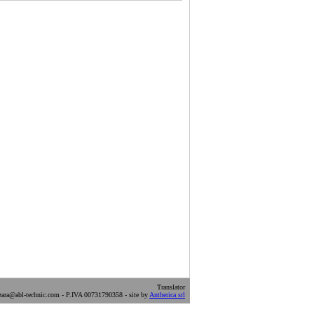
Translator
ara@abl-technic.com - P.IVA 00731790358 - site by
Antherica srl