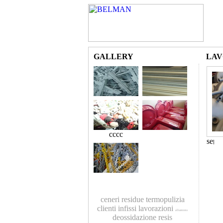
GALLERY
LAV
cccc
ceneri residue
termopulizia
clienti
infissi
lavorazioni
alluminio
deossidazione
resis