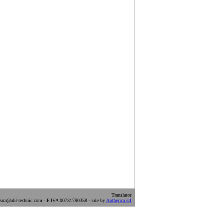
Translator
ara@abl-technic.com - P.IVA 00731790358 - site by
Antherica srl