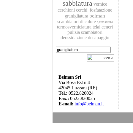
sabbiatura
vernice
cerchioni
cerchi
fosfatazione
belman
granigliatura
scambiatori di calore
sgrassatura
termosverniciatura
telai
ceneri
pulizia scambiatori
deossidazione
decapaggio
Belman Srl
Via Bosa Est n.4
42045 Luzzara (RE)
Tel.:
0522.820024
Fax.:
0522.820025
E-mail:
info@belman.it