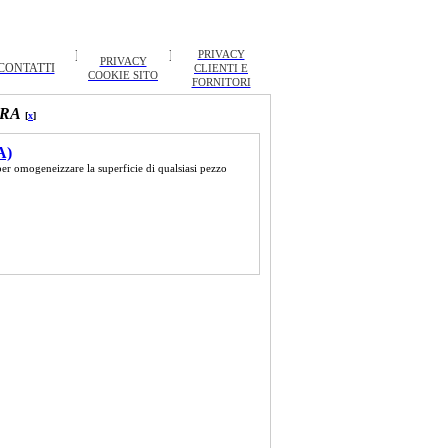
PRIVACY
PRIVACY
CONTATTI
CLIENTI E
COOKIE SITO
FORNITORI
URA
[
x
]
A)
per omogeneizzare la superficie di qualsiasi pezzo