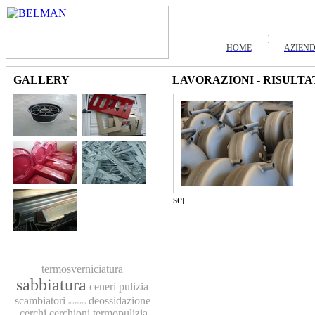
HOME
AZIEN
GALLERY
LAVORAZIONI - RISULTA
termosverniciatura
sabbiatura
ceneri
pulizia
scambiatori
deossidazione
alluminio
cerchi
cerchioni
termopulizia