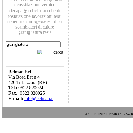
deossidazione
vernice
belman
decapaggio
clienti
fosfatazione
lavorazioni
telai
ceneri residue
infissi
sgrassatura
scambiatori di calore
granigliatura
resis
Belman Srl
Via Bosa Est n.4
42045 Luzzara (RE)
Tel.:
0522.820024
Fax.:
0522.820025
E-mail:
info@belman.it
ABL TECHNIC LUZZARA Srl - Via Bosa E