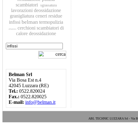
scambiatori
sgrassatura
lavorazioni
deossidazione
granigliatura
ceneri residue
belman
infissi
termopulizia
cerchioni
scambiatori di
alluminio
calore
deossidazione
Belman Srl
Via Bosa Est n.4
42045 Luzzara (RE)
Tel.:
0522.820024
Fax.:
0522.820025
E-mail:
info@belman.it
ABL TECHNIC LUZZARA Srl - Via Bosa E