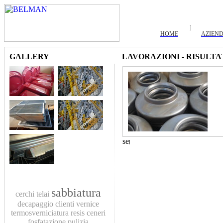
HOME
AZIEN
GALLERY
LAVORAZIONI - RISULTA
sabbiatura
cerchi
telai
decapaggio
clienti
vernice
termosverniciatura
resis
ceneri
fosfatazione
pulizia