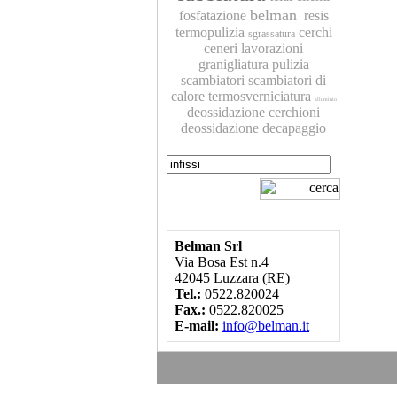
belman
fosfatazione
resis
termopulizia
cerchi
sgrassatura
ceneri
lavorazioni
granigliatura
pulizia
scambiatori
scambiatori di
calore
termosverniciatura
alluminio
deossidazione
cerchioni
deossidazione
decapaggio
Belman Srl
Via Bosa Est n.4
42045 Luzzara (RE)
Tel.:
0522.820024
Fax.:
0522.820025
E-mail:
info@belman.it