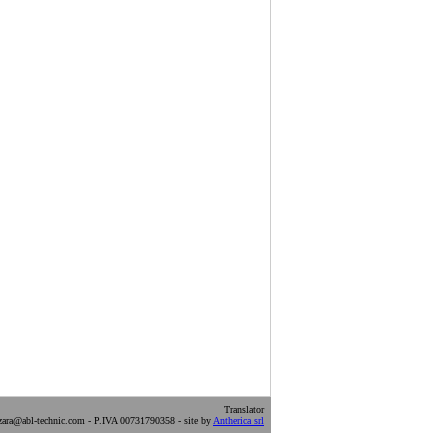
Translator
ara@abl-technic.com - P.IVA 00731790358 - site by
Antherica srl