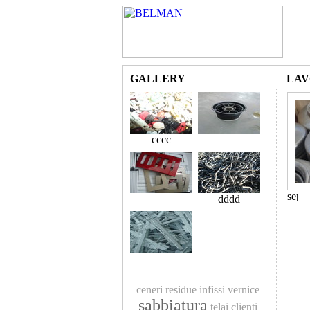
GALLERY
LAV
cccc
dddd
ceneri residue
infissi
vernice
sabbiatura
telai
clienti