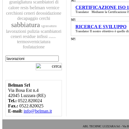
granigliatura
scambiatori di
belman
CERTIFICAZIONE ISO 1
calore
resis
vernice
Translator Mediante la Certificazione
cerchioni
ceneri
deossidazione
decapaggio
cerchi
sabbiatura
sgrassatura
RICERCA E SVILUPPO
lavorazioni
pulizia scambiatori
Translator Il nostro obiettivo è quello di 
ceneri residue
infissi
alluminio
termosverniciatura
fosfatazione
Belman Srl
Via Bosa Est n.4
42045 Luzzara (RE)
Tel.:
0522.820024
Fax.:
0522.820025
E-mail:
info@belman.it
ABL TECHNIC LUZZARA Srl - Via Bosa E