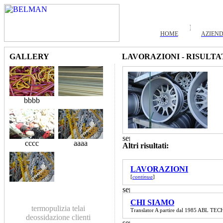
HOME
AZIEN
GALLERY
LAVORAZIONI - RISULTA
bbbb
cccc
aaaa
Altri risultati:
LAVORAZIONI
[
continua
]
CHI SIAMO
termopulizia
telai
Translator A partire dal 1985 ABL TECHN
deossidazione
clienti