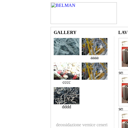
GALLERY
LAV
aaaa
cccc
dddd
deossidazione
vernice
ceneri