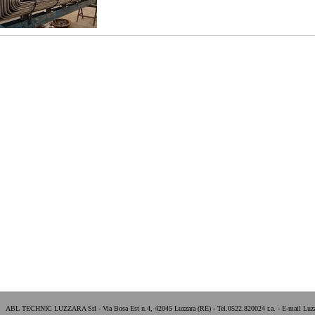
ABL TECHNIC LUZZARA Srl - Via Bosa Est n.4, 42045 Luzzara (RE) - Tel.0522.820024 r.a. - E-mail Luzz