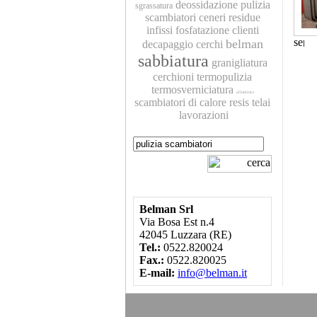
deossidazione
pulizia
sgrassatura
scambiatori
ceneri residue
infissi
fosfatazione
clienti
belman
decapaggio
cerchi
sabbiatura
granigliatura
cerchioni
termopulizia
termosverniciatura
alluminio
scambiatori di calore
resis
telai
lavorazioni
Belman Srl
Via Bosa Est n.4
42045 Luzzara (RE)
Tel.:
0522.820024
Fax.:
0522.820025
E-mail:
info@belman.it