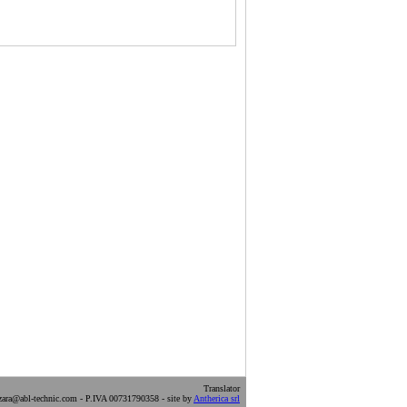
Translator
ara@abl-technic.com - P.IVA 00731790358 - site by
Antherica srl