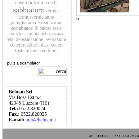
belman
clienti
cerchi
sabbiatura
vernice
termosverniciatura
granigliatura
deossidazione
scambiatori di calore
resis
pulizia scambiatori
sgrassatura
telai
deossidazione
lavorazioni
ceneri residue
infissi
ceneri
fosfatazione
cerchioni
Belman Srl
Via Bosa Est n.4
42045 Luzzara (RE)
Tel.:
0522.820024
Fax.:
0522.820025
E-mail:
info@belman.it
ABL TECHNIC LUZZARA Srl - Via Bosa E