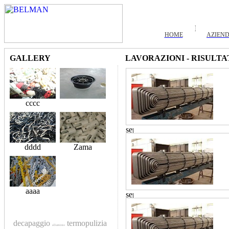
HOME
AZIEN
GALLERY
LAVORAZIONI - RISULTA
cccc
dddd
Zama
aaaa
decapaggio
termopulizia
alluminio