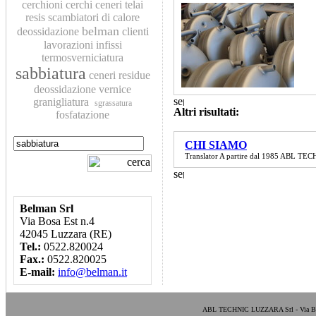
cerchioni
cerchi
ceneri
telai
resis
scambiatori di calore
belman
deossidazione
clienti
lavorazioni
infissi
termosverniciatura
sabbiatura
ceneri residue
deossidazione
vernice
granigliatura
sgrassatura
Altri risultati:
fosfatazione
CHI SIAMO
Translator A partire dal 1985 ABL TECHN
Belman Srl
Via Bosa Est n.4
42045 Luzzara (RE)
Tel.:
0522.820024
Fax.:
0522.820025
E-mail:
info@belman.it
ABL TECHNIC LUZZARA Srl - Via Bosa E