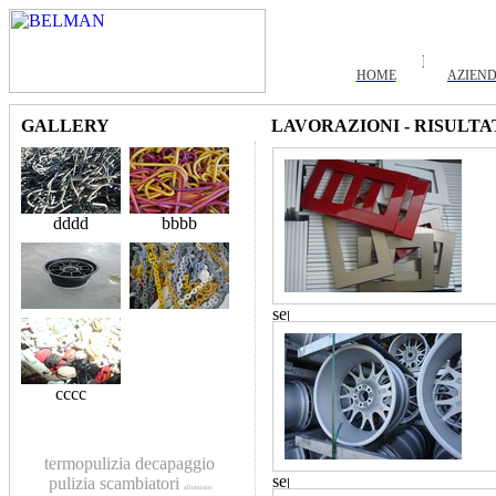
HOME
AZIEN
GALLERY
LAVORAZIONI - RISULTA
dddd
bbbb
cccc
termopulizia
decapaggio
pulizia scambiatori
alluminio