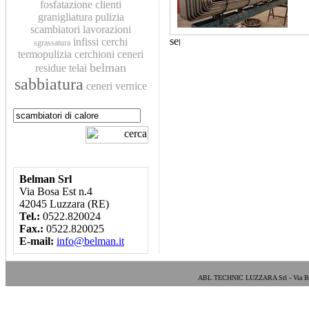
fosfatazione
clienti
granigliatura
pulizia
scambiatori
lavorazioni
infissi
cerchi
sgrassatura
termopulizia
cerchioni
ceneri
belman
residue
telai
sabbiatura
ceneri
vernice
Belman Srl
Via Bosa Est n.4
42045 Luzzara (RE)
Tel.:
0522.820024
Fax.:
0522.820025
E-mail:
info@belman.it
ABL TECHNIC LUZZARA Srl - Via Bosa E