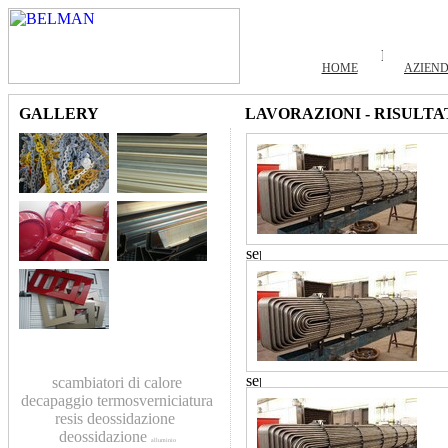
HOME
AZIEN
GALLERY
LAVORAZIONI - RISULTA
scambiatori di calore
decapaggio
termosverniciatura
resis
deossidazione
deossidazione
alluminio