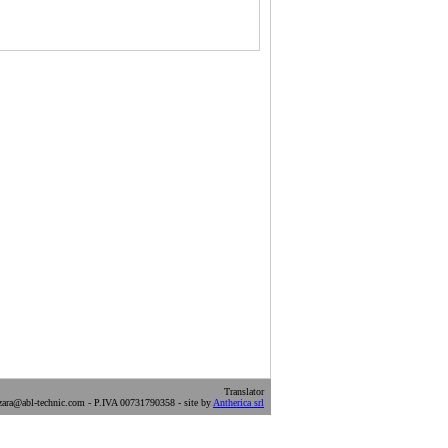
Translator
ara@abl-technic.com - P.IVA 00731790358 - site by
Antherica srl