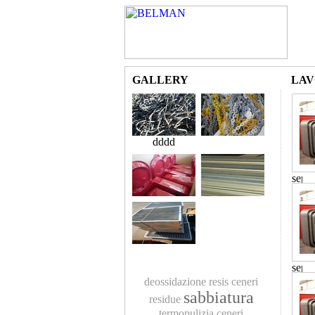
GALLERY
LAV
dddd
deossidazione
resis
ceneri
sabbiatura
residue
termopulizia
ceneri