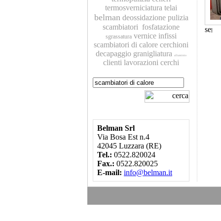
termosverniciatura
telai
belman
deossidazione
pulizia
scambiatori
fosfatazione
vernice
infissi
sgrassatura
scambiatori di calore
cerchioni
decapaggio
granigliatura
alluminio
clienti
lavorazioni
cerchi
Belman Srl
Via Bosa Est n.4
42045 Luzzara (RE)
Tel.:
0522.820024
Fax.:
0522.820025
E-mail:
info@belman.it