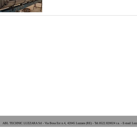
ABL TECHNIC LUZZARA Srl - Via Bosa Est n.4, 42045 Luzzara (RE) - Tel.0522.820024 r.a. - E-mail Luzz