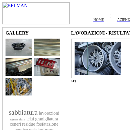
HOME
AZIEN
GALLERY
LAVORAZIONI - RISULTA
sabbiatura
lavorazioni
telai
granigliatura
sgrassatura
ceneri residue
fosfatazione
belman
vernice
resis