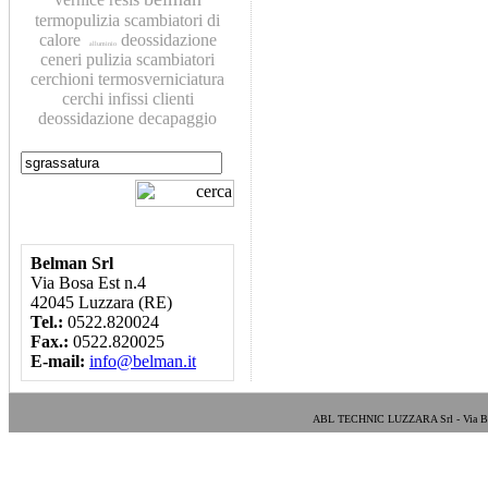
termopulizia
scambiatori di
calore
deossidazione
alluminio
ceneri
pulizia scambiatori
cerchioni
termosverniciatura
cerchi
infissi
clienti
deossidazione
decapaggio
Belman Srl
Via Bosa Est n.4
42045 Luzzara (RE)
Tel.:
0522.820024
Fax.:
0522.820025
E-mail:
info@belman.it
ABL TECHNIC LUZZARA Srl - Via Bosa E