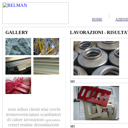
HOME
AZIEN
GALLERY
LAVORAZIONI - RISULTA
resis
infissi
clienti
telai
cerchi
termosverniciatura
scambiatori
di calore
lavorazioni
sgrassatura
ceneri residue
deossidazione