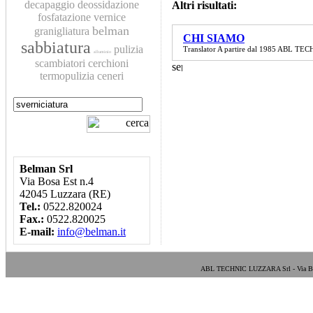
decapaggio
deossidazione
Altri risultati:
fosfatazione
vernice
belman
granigliatura
CHI SIAMO
sabbiatura
pulizia
Translator A partire dal 1985 ABL TECHN
alluminio
scambiatori
cerchioni
termopulizia
ceneri
Belman Srl
Via Bosa Est n.4
42045 Luzzara (RE)
Tel.:
0522.820024
Fax.:
0522.820025
E-mail:
info@belman.it
ABL TECHNIC LUZZARA Srl - Via Bosa E