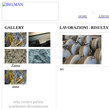
HOME
AZIEN
GALLERY
LAVORAZIONI - RISULTA
Zama
aaaa
telai
vernice
pulizia
scambiatori
deossidazione