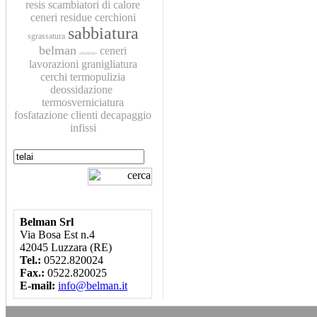
resis
scambiatori di calore
ceneri residue
cerchioni
sabbiatura
sgrassatura
belman
ceneri
alluminio
lavorazioni
granigliatura
cerchi
termopulizia
deossidazione
termosverniciatura
fosfatazione
clienti
decapaggio
infissi
Belman Srl
Via Bosa Est n.4
42045 Luzzara (RE)
Tel.:
0522.820024
Fax.:
0522.820025
E-mail:
info@belman.it