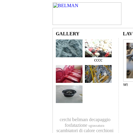
GALLERY
LAV
cccc
belman
cerchi
decapaggio
fosfatazione
sgrassatura
scambiatori di calore
cerchioni