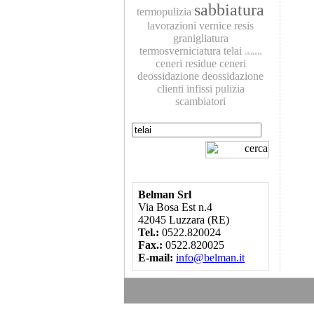
sabbiatura
termopulizia
lavorazioni
vernice
resis
granigliatura
termosverniciatura
telai
alluminio
ceneri residue
ceneri
deossidazione
deossidazione
clienti
infissi
pulizia
scambiatori
Belman Srl
Via Bosa Est n.4
42045 Luzzara (RE)
Tel.:
0522.820024
Fax.:
0522.820025
E-mail:
info@belman.it