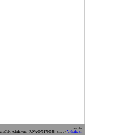
Translator
ara@abl-technic.com - P.IVA 00731790358 - site by
Antherica srl