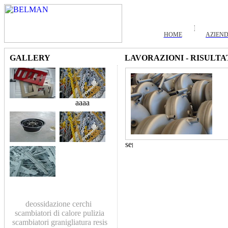
HOME
AZIEN
GALLERY
LAVORAZIONI - RISULTA
aaaa
deossidazione
cerchi
scambiatori di calore
pulizia
scambiatori
granigliatura
resis