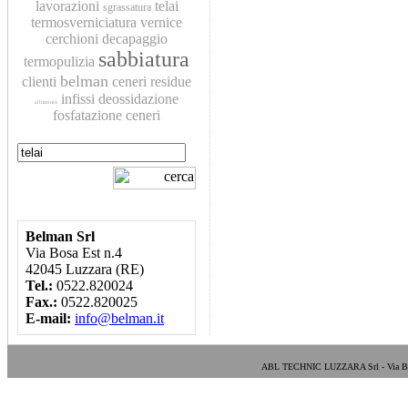
lavorazioni
telai
sgrassatura
termosverniciatura
vernice
cerchioni
decapaggio
sabbiatura
termopulizia
belman
clienti
ceneri residue
infissi
deossidazione
alluminio
fosfatazione
ceneri
Belman Srl
Via Bosa Est n.4
42045 Luzzara (RE)
Tel.:
0522.820024
Fax.:
0522.820025
E-mail:
info@belman.it
ABL TECHNIC LUZZARA Srl - Via Bosa E