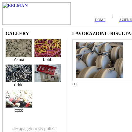
HOME
AZIEN
GALLERY
LAVORAZIONI - RISULTA
Zama
bbbb
dddd
cccc
decapaggio
resis
pulizia