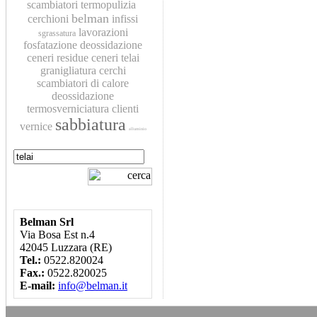
scambiatori
termopulizia
belman
cerchioni
infissi
lavorazioni
sgrassatura
fosfatazione
deossidazione
ceneri residue
ceneri
telai
granigliatura
cerchi
scambiatori di calore
deossidazione
termosverniciatura
clienti
sabbiatura
vernice
alluminio
Belman Srl
Via Bosa Est n.4
42045 Luzzara (RE)
Tel.:
0522.820024
Fax.:
0522.820025
E-mail:
info@belman.it