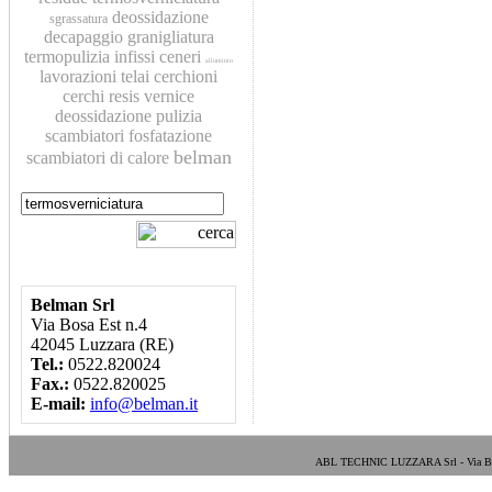
deossidazione
sgrassatura
decapaggio
granigliatura
termopulizia
infissi
ceneri
alluminio
lavorazioni
telai
cerchioni
cerchi
resis
vernice
deossidazione
pulizia
scambiatori
fosfatazione
belman
scambiatori di calore
Belman Srl
Via Bosa Est n.4
42045 Luzzara (RE)
Tel.:
0522.820024
Fax.:
0522.820025
E-mail:
info@belman.it
ABL TECHNIC LUZZARA Srl - Via Bosa E