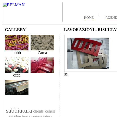
HOME
AZIEN
GALLERY
LAVORAZIONI - RISULTA
bbbb
Zama
cccc
sabbiatura
clienti
ceneri
residue
termosverniciatura