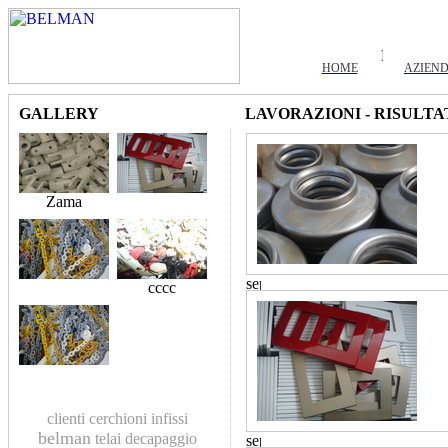
HOME
AZIEN
GALLERY
LAVORAZIONI - RISULTA
Zama
cccc
clienti
cerchioni
infissi
belman
telai
decapaggio