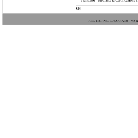
Translator Mediante la Certificazione
ABL TECHNIC LUZZARA Srl - Via Bosa E