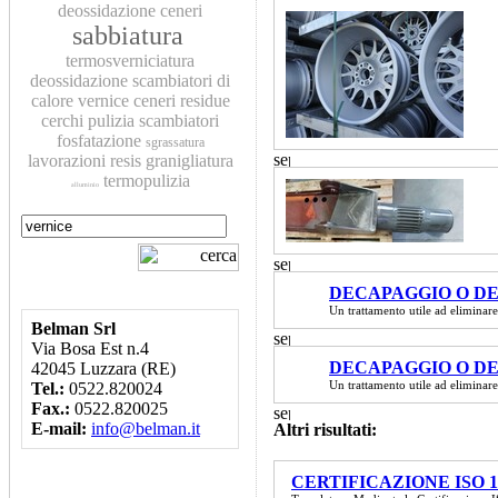
deossidazione
ceneri
sabbiatura
termosverniciatura
deossidazione
scambiatori di
calore
vernice
ceneri residue
cerchi
pulizia scambiatori
fosfatazione
sgrassatura
lavorazioni
resis
granigliatura
termopulizia
alluminio
DECAPAGGIO O DE
Un trattamento utile ad eliminare
Belman Srl
Via Bosa Est n.4
DECAPAGGIO O DE
42045 Luzzara (RE)
Un trattamento utile ad eliminare
Tel.:
0522.820024
Fax.:
0522.820025
E-mail:
info@belman.it
Altri risultati:
CERTIFICAZIONE ISO 1