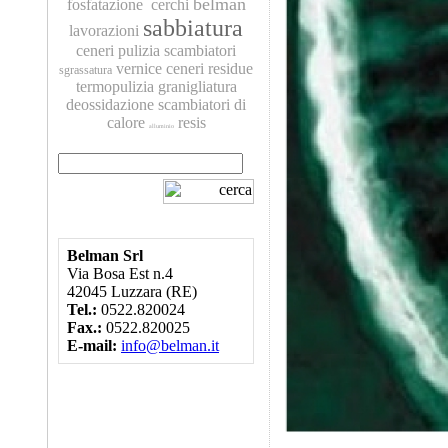
belman
fosfatazione
cerchi
sabbiatura
lavorazioni
ceneri
pulizia scambiatori
vernice
ceneri residue
sgrassatura
termopulizia
granigliatura
deossidazione
scambiatori di
calore
resis
alluminio
Belman Srl
Via Bosa Est n.4
42045 Luzzara (RE)
Tel.:
0522.820024
Fax.:
0522.820025
E-mail:
info@belman.it