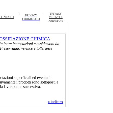
PRIVACY
PRIVACY
CONTATTI
CLIENTI E
COOKIE SITO
FORNITORI
OSSIDAZIONE CHIMICA
iminare incrostazioni e ossidazioni da
. Preservando vernice e tolleranze
tazioni superficiali ed eventuali
sivamente i prodotti sono sottoposti a
lla lavorazione successiva.
« indietro