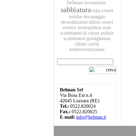
belman
lavorazioni
sabbiatura
telai
ceneri
residue
decapaggio
deossidazione
infissi
ceneri
vernice
termopulizia
resis
scambiatori di calore
pulizia
scambiatori
granigliatura
clienti
cerchi
termosverniciatura
Belman Srl
Via Bosa Est n.4
42045 Luzzara (RE)
Tel.:
0522.820024
Fax.:
0522.820025
E-mail:
info@belman.it