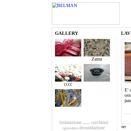
GALLERY
LAV
Zama
cccc
E' 
oss
pas
fosfatazione
cerchioni
alluminio
deossidazione
sgrassatura