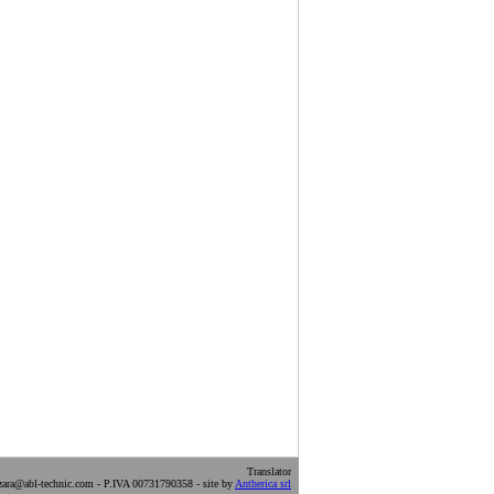
Translator
ara@abl-technic.com - P.IVA 00731790358 - site by
Antherica srl