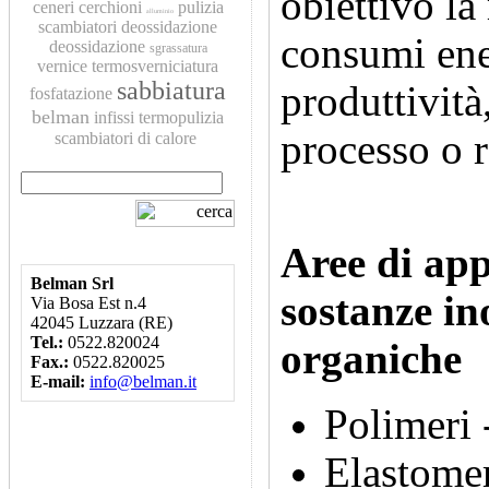
obiettivo la
ceneri
cerchioni
pulizia
alluminio
scambiatori
deossidazione
consumi ene
deossidazione
sgrassatura
vernice
termosverniciatura
sabbiatura
produttività
fosfatazione
belman
infissi
termopulizia
processo o r
scambiatori di calore
Aree di app
Belman Srl
sostanze in
Via Bosa Est n.4
42045 Luzzara (RE)
Tel.:
0522.820024
organiche
Fax.:
0522.820025
E-mail:
info@belman.it
Polimeri
Elastomer