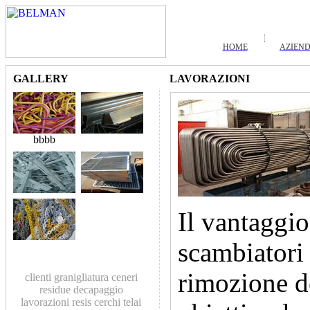
HOME
AZIEN
GALLERY
LAVORAZIONI
bbbb
Il vantaggio
scambiatori 
rimozione d
clienti
granigliatura
ceneri
residue
decapaggio
lavorazioni
resis
cerchi
telai